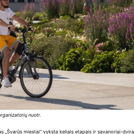
rganizatorių nuotr.
„Švarūs miestai“ vyksta keliais etapais ir savanoriai-dvirati