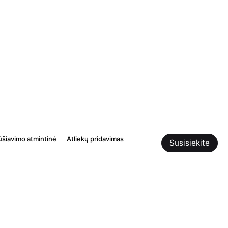
ūšiavimo atmintinė
Atliekų pridavimas
Susisiekite