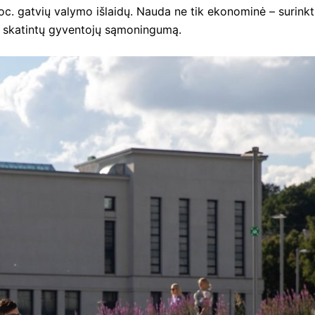
oc. gatvių valymo išlaidų. Nauda ne tik ekonominė – surinkti
rie skatintų gyventojų sąmoningumą.