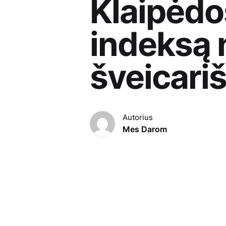
Klaipėdo
indeksą 
šveicari
Autorius
Mes Darom