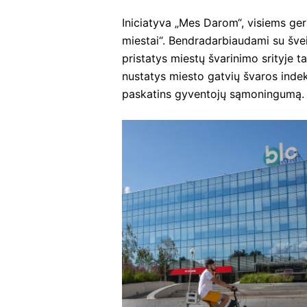
Iniciatyva „Mes Darom“, visiems ger
miestai“. Bendradarbiaudami su švei
pristatys miestų švarinimo srityje t
nustatys miesto gatvių švaros indek
paskatins gyventojų sąmoningumą.