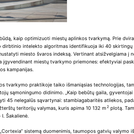
 būdą, kaip optimizuoti miestų aplinkos tvarkymą. Prie dvira
 dirbtinio intelekto algoritmas identifikuoja iki 40 skirting
nustatyti miesto švaros indeksą. Vertinant atsižvelgiama į n
deda įgyvendinant miestų tvarkymo priemones: efektyviai pask
amos kampanijas.
os tvarkymo praktikoje taiko išmaniąsias technologijas, tamp
entojų sąmoningumo didinimo. „Kaip bebūtų gaila, gyventojai
yti 45 nelegalūs sąvartynai: stambiagabaritės atliekos, pada
2
terštų teritorijų valymas, kuris apima 10 132 m
plotą. Tam
 I. Šakalienė.
ė „Cortexia“ sistemą duomenimis, taumopos gatvių valymo iš