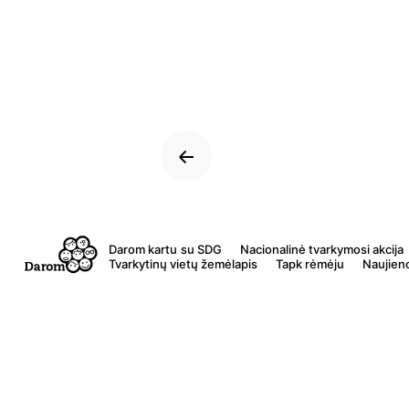
Skip
to
content
Darom kartu
Nacionalinė tvarkymosi akcija
Tvarkytinų vietų žemėlapis
Tapk rėmėju
Naujien