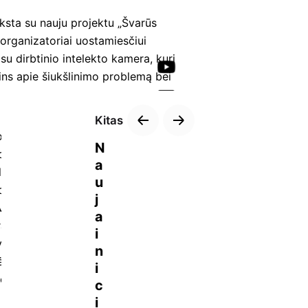
ksta su nauju projektu „Švarūs
 organizatoriai uostamiesčiui
su dirbtinio intelekto kamera, kuri
ins apie šiukšlinimo problemą bei
Kitas
ojekto naudą, Klaipėdos miesto
N
 skyriaus vedėja Irena Šakalienė
a
ogijos miestų tvarkymo srityje –
–
u
olat ieškoma būdų, kaip efektyvinti
Sekite mus
j
ivaldybė jau daugelį metų Viešojo
a
raukia reikalavimą dėl GPS sistemos
i
ykdančių rangovų mašinose. Taip
n
ė“, – apie šiuo metu taikomas
i
ienė.
c
i