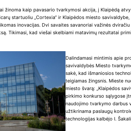
ai žinoma kaip pavasario tvarkymosi akcija, į Klaipėdą atvy
carų startuoliu „Cortexia“ ir Klaipėdos miesto savivaldybe,
aikomas inovacijas. Dvi savaites savanoriai važinės dviračiu 
są. Tikimasi, kad viešai skelbiami matavimų rezultatai prim
Dalindamasi mintimis apie pr
savivaldybės Miesto tvarkymo
sakė, kad išmaniosios technol
teigiamas žingsnis. Mieste nu
miesto švarą: „Klaipėdos sav
pirkimo konkurso sąlygose įt
naudojimo tvarkymo darbus v
užtikrinama paslaugų kontrol
technologijas kalbėjo I. Šakal