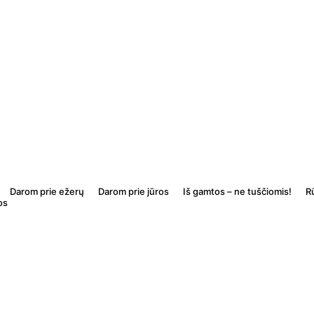
Darom prie ežerų
Darom prie jūros
Iš gamtos – ne tuščiomis!
R
os