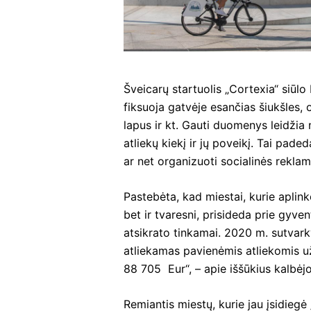
Šveicarų startuolis „Cortexia“ siūlo
fiksuoja gatvėje esančias šiukšles, o
lapus ir kt. Gauti duomenys leidžia 
atliekų kiekį ir jų poveikį. Tai pa
ar net organizuoti socialinės rekl
Pastebėta, kad miestai, kurie aplink
bet ir tvaresni, prisideda prie gyv
atsikrato tinkamai. 2020 m. sutvark
atliekamas pavienėmis atliekomis už
88 705 Eur“, – apie iššūkius kalbėjo
Remiantis miestų, kurie jau įsidieg