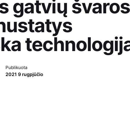
s gatvių švaros
nustatys
ška technologij
Publikuota
2021 9 rugpjūčio