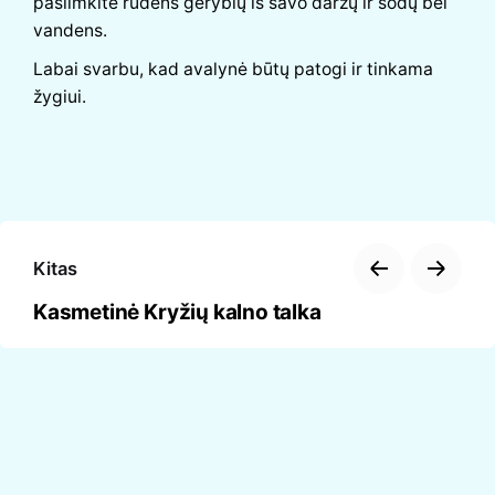
pasiimkite rudens gėrybių iš savo daržų ir sodų bei
vandens.
Labai svarbu, kad avalynė būtų patogi ir tinkama
žygiui.
Kitas
Kasmetinė Kryžių kalno talka