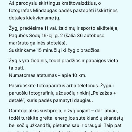
Aš parodysiu skirtingus kraštovaizdžius, o
fotografas Mindaugas padės pastebėti išskirtines
detales kiekviename jų.
Žygį pradėsime 11 val. žaidimų ir sporto aikštelėje,
Pagubės Sodų 16-oji g. 2 (šalia 36 autobuso
maršruto galinės stotelės).
Susitinkame 15 minučių iki žygio pradžios.
Žygis yra žiedinis, todėl pradžios ir pabaigos vieta
ta pati.
Numatomas atstumas – apie 10 km.
Pasiruoškite fotoaparatus arba telefonus. Žygiui
paruošiu fotografinių užduočių rinkinį „Peizažas +
detalė“, kuris padės pamatyti daugiau.
Gamtoje alkis sustiprėja, o žygiuojant – dar labiau,
todėl turėkite greitai energijos suteikiančių skanėstų
bei sočių užkandžių pietums sau ir draugui. Taip pat