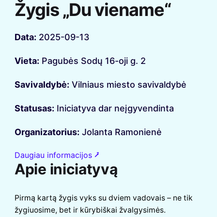
Žygis „Du viename“
Data:
2025-09-13
Vieta:
Pagubės Sodų 16-oji g. 2
Savivaldybė:
Vilniaus miesto savivaldybė
Statusas:
Iniciatyva dar neįgyvendinta
Organizatorius:
Jolanta Ramonienė
Daugiau informacijos ⭷
Apie iniciatyvą
Pirmą kartą žygis vyks su dviem vadovais – ne tik
žygiuosime, bet ir kūrybiškai žvalgysimės.