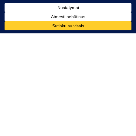
Kontaktai
Telefono numeris:
+370 628 86726
El. paštas:
komunikacija@mesdarom.lt
Rekvizitai
VšĮ „Mes Darom“