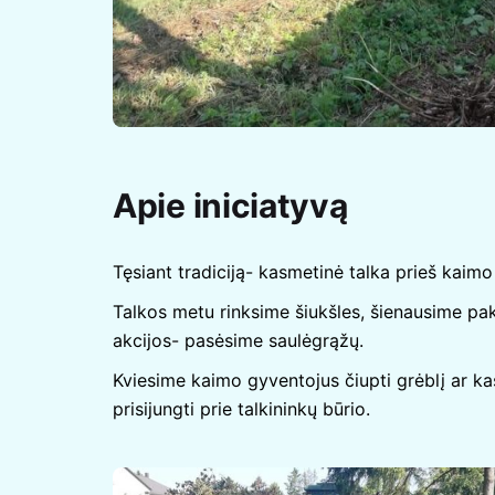
Apie iniciatyvą
Tęsiant tradiciją- kasmetinė talka prieš kaimo
Talkos metu rinksime šiukšles, šienausime pa
akcijos- pasėsime saulėgrąžų.
Kviesime kaimo gyventojus čiupti grėblį ar kas
prisijungti prie talkininkų būrio.