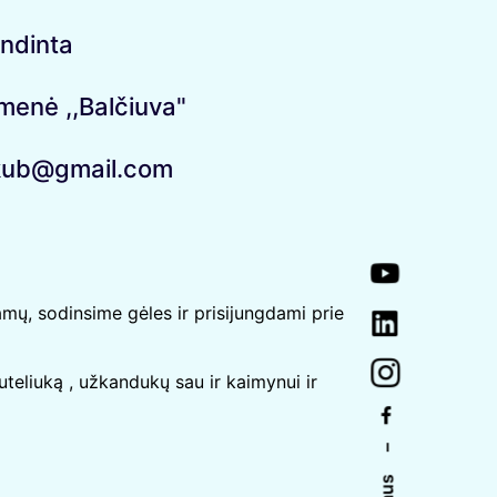
endinta
enė ,,Balčiuva"
kub@gmail.com
mų, sodinsime gėles ir prisijungdami prie
uteliuką , užkandukų sau ir kaimynui ir
–