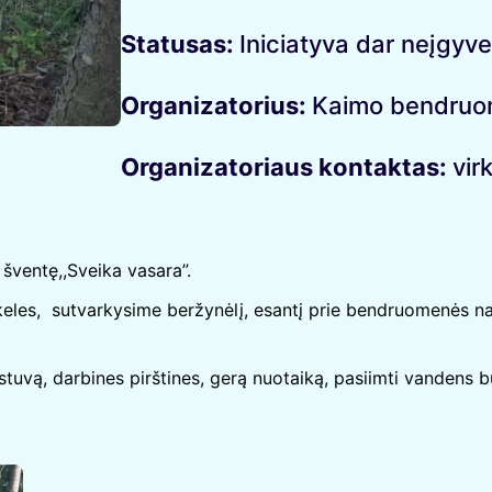
Statusas:
Iniciatyva dar neįgyv
Organizatorius:
Kaimo bendruom
Organizatoriaus kontaktas:
vir
 šventę,,Sveika vasara”.
keles, sutvarkysime beržynėlį, esantį prie bendruomenės na
tuvą, darbines pirštines, gerą nuotaiką, pasiimti vandens b