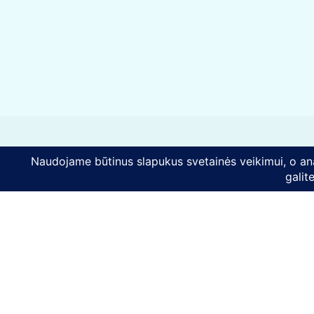
Kontaktai
Telefono numeris:
+370 628 86726
El. paštas:
komunikacija@mes