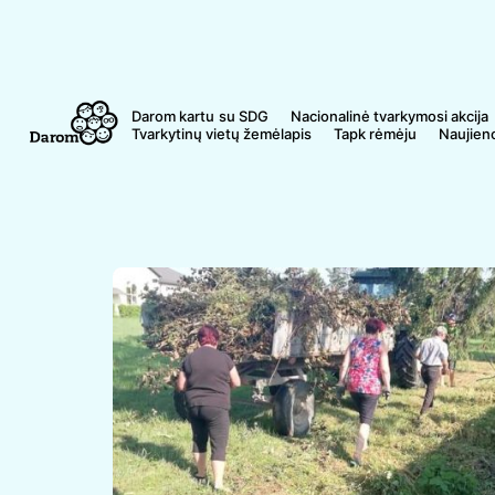
Skip
to
content
Darom kartu
Nacionalinė tvarkymosi akcija
Tvarkytinų vietų žemėlapis
Tapk rėmėju
Naujien