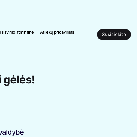
ūšiavimo atmintinė
Atliekų pridavimas
Susisiekite
i gėlės!
ivaldybė