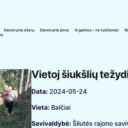
Darom prie ežerų
Darom prie jūros
Iš gamtos – ne tuščiomis!
R
os
Vietoj šiukšlių težyd
Data:
2024-05-24
Vieta:
Balčiai
Savivaldybė:
Šilutės rajono sav