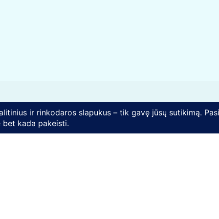
Rekvizitai
VšĮ „Mes Darom“
J. Basanavičiaus g. 24, LT-03224
Vilnius
d
Įmonės kodas: 302261532