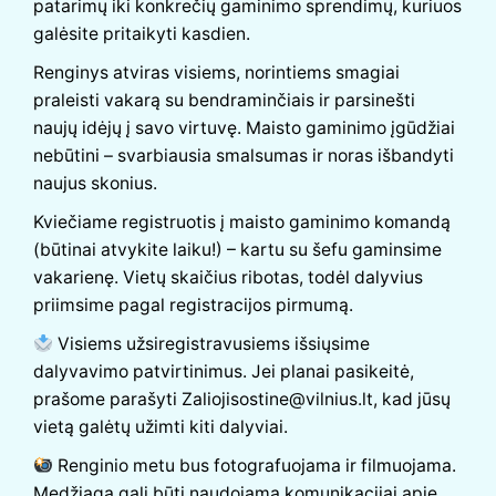
patarimų iki konkrečių gaminimo sprendimų, kuriuos
galėsite pritaikyti kasdien.
Renginys atviras visiems, norintiems smagiai
praleisti vakarą su bendraminčiais ir parsinešti
naujų idėjų į savo virtuvę. Maisto gaminimo įgūdžiai
nebūtini – svarbiausia smalsumas ir noras išbandyti
naujus skonius.
Kviečiame registruotis į maisto gaminimo komandą
(būtinai atvykite laiku!) – kartu su šefu gaminsime
vakarienę. Vietų skaičius ribotas, todėl dalyvius
priimsime pagal registracijos pirmumą.
Visiems užsiregistravusiems išsiųsime
dalyvavimo patvirtinimus. Jei planai pasikeitė,
prašome parašyti Zaliojisostine@vilnius.lt, kad jūsų
vietą galėtų užimti kiti dalyviai.
Renginio metu bus fotografuojama ir filmuojama.
Medžiaga gali būti naudojama komunikacijai apie