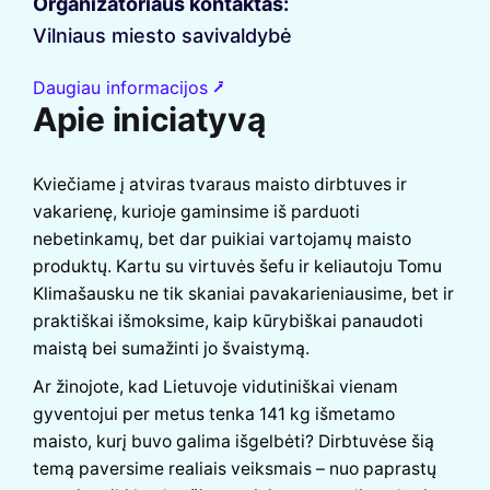
Organizatoriaus kontaktas:
Vilniaus miesto savivaldybė
Daugiau informacijos ⭷
Apie iniciatyvą
Kviečiame į atviras tvaraus maisto dirbtuves ir
vakarienę, kurioje gaminsime iš parduoti
nebetinkamų, bet dar puikiai vartojamų maisto
produktų. Kartu su virtuvės šefu ir keliautoju Tomu
Klimašausku ne tik skaniai pavakarieniausime, bet ir
praktiškai išmoksime, kaip kūrybiškai panaudoti
maistą bei sumažinti jo švaistymą.
Ar žinojote, kad Lietuvoje vidutiniškai vienam
gyventojui per metus tenka 141 kg išmetamo
maisto, kurį buvo galima išgelbėti? Dirbtuvėse šią
temą paversime realiais veiksmais – nuo paprastų