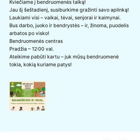
Kviečiame į bendruomenės talką!
Jau šį šeštadienį, susiburkime gražinti savo aplinką!
Laukiami visi – vaikai, tėvai, senjorai ir kaimynai.
Bus darbo, juoko ir bendrystės – ir, žinoma, puodelis
arbatos po visko!
Bendruomenės centras
Pradžia – 12:00 val.
Ateikime pabūti kartu – juk mūsų bendruomenė
tokia, kokią kuriame patys!