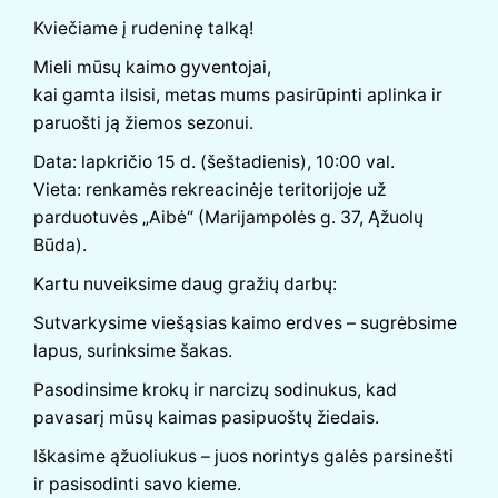
Kviečiame į rudeninę talką!
Mieli mūsų kaimo gyventojai,
kai gamta ilsisi, metas mums pasirūpinti aplinka ir
paruošti ją žiemos sezonui.
Data: lapkričio 15 d. (šeštadienis), 10:00 val.
Vieta: renkamės rekreacinėje teritorijoje už
parduotuvės „Aibė“ (Marijampolės g. 37, Ąžuolų
Būda).
Kartu nuveiksime daug gražių darbų:
Sutvarkysime viešąsias kaimo erdves – sugrėbsime
lapus, surinksime šakas.
Pasodinsime krokų ir narcizų sodinukus, kad
pavasarį mūsų kaimas pasipuoštų žiedais.
Iškasime ąžuoliukus – juos norintys galės parsinešti
ir pasisodinti savo kieme.