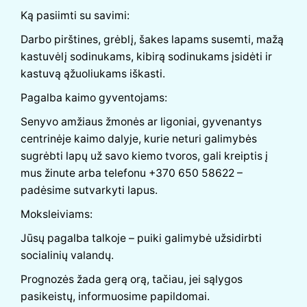
Ką pasiimti su savimi:
Darbo pirštines, grėblį, šakes lapams susemti, mažą
kastuvėlį sodinukams, kibirą sodinukams įsidėti ir
kastuvą ąžuoliukams iškasti.
Pagalba kaimo gyventojams:
Senyvo amžiaus žmonės ar ligoniai, gyvenantys
centrinėje kaimo dalyje, kurie neturi galimybės
sugrėbti lapų už savo kiemo tvoros, gali kreiptis į
mus žinute arba telefonu +370 650 58622 –
padėsime sutvarkyti lapus.
Moksleiviams:
Jūsų pagalba talkoje – puiki galimybė užsidirbti
socialinių valandų.
Prognozės žada gerą orą, tačiau, jei sąlygos
pasikeistų, informuosime papildomai.