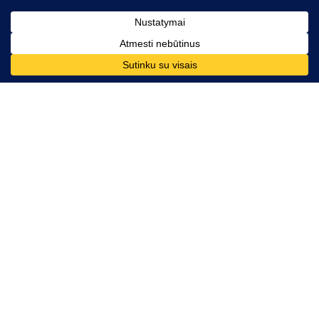
Kontaktai
Telefono numeris:
+370 628 86726
El. paštas:
komunikacija@mesdarom.lt
Rekvizitai
VšĮ „Mes Darom“