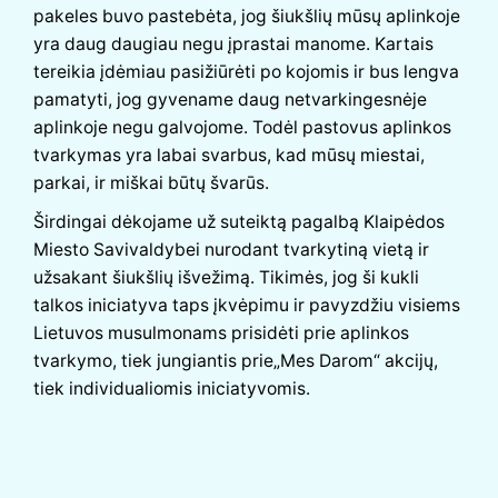
pakeles buvo pastebėta, jog šiukšlių mūsų aplinkoje
yra daug daugiau negu įprastai manome. Kartais
tereikia įdėmiau pasižiūrėti po kojomis ir bus lengva
pamatyti, jog gyvename daug netvarkingesnėje
aplinkoje negu galvojome. Todėl pastovus aplinkos
tvarkymas yra labai svarbus, kad mūsų miestai,
parkai, ir miškai būtų švarūs.
Širdingai dėkojame už suteiktą pagalbą Klaipėdos
Miesto Savivaldybei nurodant tvarkytiną vietą ir
užsakant šiukšlių išvežimą. Tikimės, jog ši kukli
talkos iniciatyva taps įkvėpimu ir pavyzdžiu visiems
Lietuvos musulmonams prisidėti prie aplinkos
tvarkymo, tiek jungiantis prie
„
Mes Darom
“
akcijų,
tiek individualiomis iniciatyvomis.