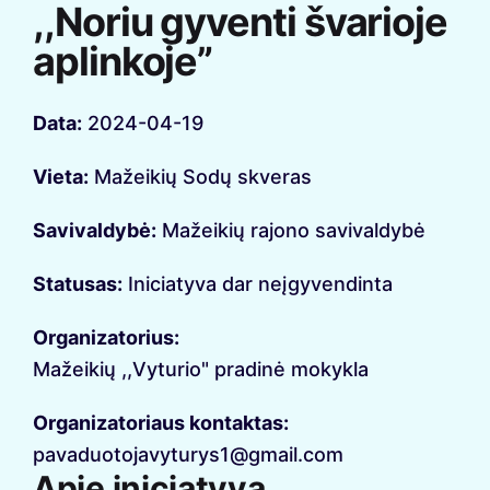
,,Noriu gyventi švarioje
aplinkoje”
Data:
2024-04-19
Vieta:
Mažeikių Sodų skveras
Savivaldybė:
Mažeikių rajono savivaldybė
Statusas:
Iniciatyva dar neįgyvendinta
Organizatorius:
Mažeikių ,,Vyturio" pradinė mokykla
Organizatoriaus kontaktas:
pavaduotojavyturys1@gmail.com
Apie iniciatyvą