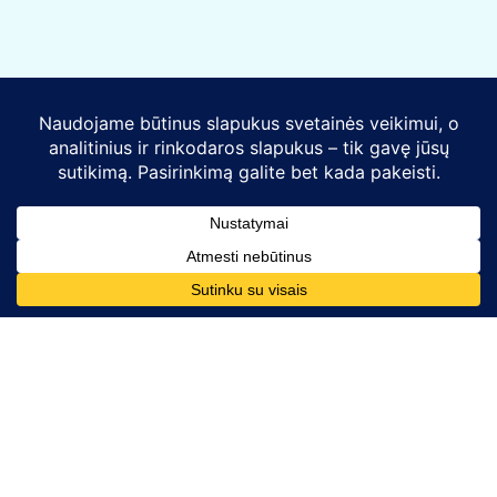
Kontaktai
Telefono numeris:
+370 628 86726
El. paštas: