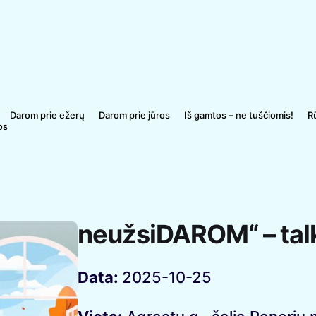
Darom prie ežerų
Darom prie jūros
Iš gamtos – ne tuščiomis!
R
os
neužsiDAROM“ – tal
Data:
2025-10-25