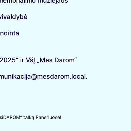
 memorialinio muziejaus
vivaldybė
endinta
ė 2025“ ir VšĮ „Mes Darom“
unikacija@mesdarom.local.
užsiDAROM“ talką Paneriuose!