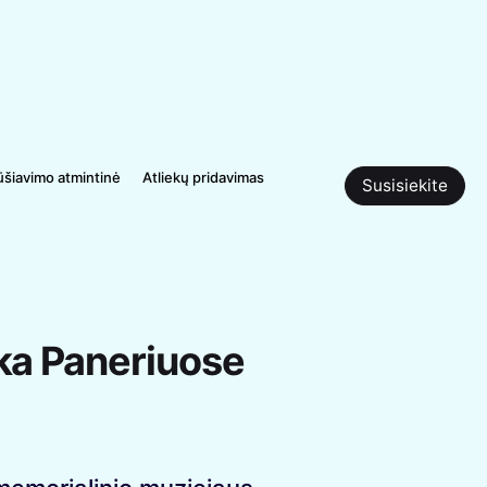
ūšiavimo atmintinė
Atliekų pridavimas
Susisiekite
ka Paneriuose