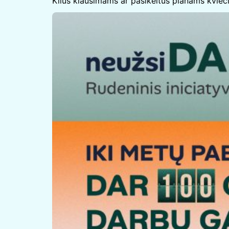
Kilus klausimams ar pasikeitus planams kvie