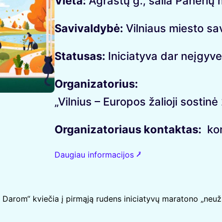
Vieta:
Agrastų g., šalia Panerių
Savivaldybė:
Vilniaus miesto sa
Statusas:
Iniciatyva dar neįgyv
Organizatorius:
„Vilnius – Europos žalioji sostin
Organizatoriaus kontaktas:
kom
Daugiau informacijos ⭷
es Darom“ kviečia į pirmąją rudens iniciatyvų maratono „ne