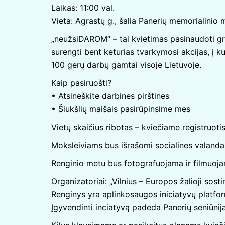
Laikas: 11:00 val.
Vieta: Agrastų g., šalia Panerių memorialinio 
„neužsiDAROM“ – tai kvietimas pasinaudoti graž
surengti bent keturias tvarkymosi akcijas, į k
100 gerų darbų gamtai visoje Lietuvoje.
Kaip pasiruošti?
• Atsineškite darbines pirštines
• Šiukšlių maišais pasirūpinsime mes
Vietų skaičius ribotas – kviečiame registruoti
Moksleiviams bus išrašomi socialines valandas
Renginio metu bus fotografuojama ir filmuoja
Organizatoriai: „Vilnius – Europos žalioji sos
Renginys yra aplinkosaugos iniciatyvų platfo
Įgyvendinti inciatyvą padeda Panerių seniūnij