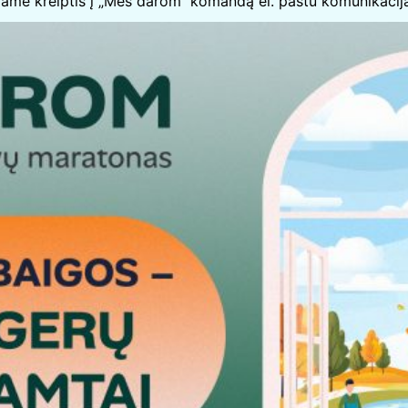
čiame kreiptis į „Mes darom“ komandą el. paštu komunikac