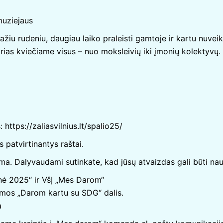
muziejaus
iu rudeniu, daugiau laiko praleisti gamtoje ir kartu nuveikt
urias kviečiame visus – nuo moksleivių iki įmonių kolektyvų.
s:
https://zaliasvilnius.lt/spalio25/
 patvirtinantys raštai.
ma. Dalyvaudami sutinkate, kad jūsų atvaizdas gali būti nau
tinė 2025“ ir VšĮ „Mes Darom“
rmos „Darom kartu su SDG“ dalis.
a