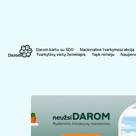
Skip
to
content
Darom kartu
Nacionalinė tvarkymosi akcija
Tvarkytinų vietų žemėlapis
Tapk rėmėju
Naujien