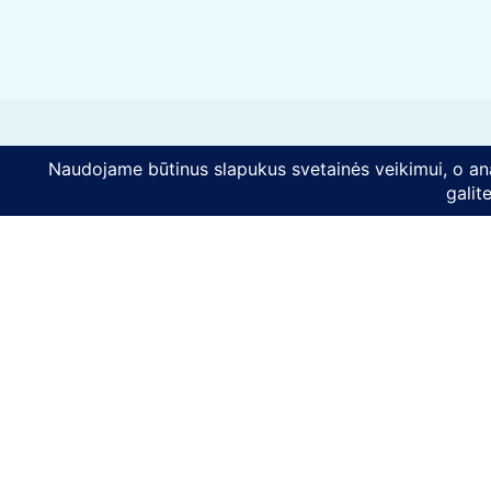
Kontaktai
Telefono numeris:
+370 628 86726
El. paštas:
komunikacija@mes