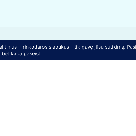
Rekvizitai
VšĮ „Mes Darom“
J. Basanavičiaus g. 24, LT-03224
Vilnius
d
Įmonės kodas: 302261532