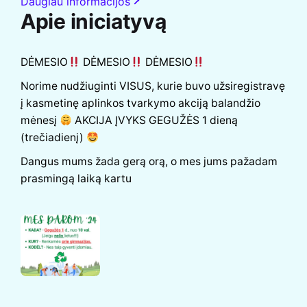
Daugiau informacijos ⭷
Apie iniciatyvą
DĖMESIO
DĖMESIO
DĖMESIO
Norime nudžiuginti VISUS, kurie buvo užsiregistravę
į kasmetinę aplinkos tvarkymo akciją balandžio
mėnesį
AKCIJA ĮVYKS GEGUŽĖS 1 dieną
(trečiadienį)
Dangus mums žada gerą orą, o mes jums pažadam
prasmingą laiką kartu