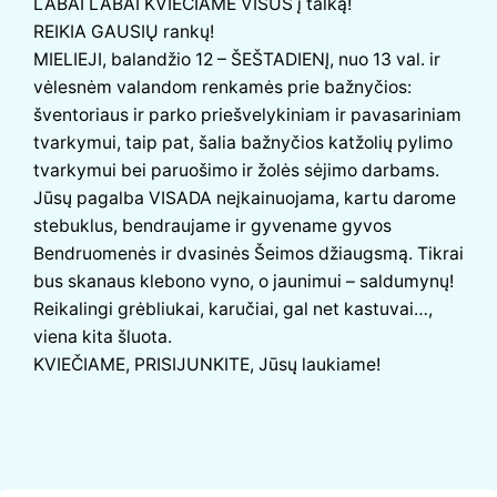
LABAI LABAI KVIEČIAME VISUS į talką!
REIKIA GAUSIŲ rankų!
MIELIEJI, balandžio 12 – ŠEŠTADIENĮ, nuo 13 val. ir
vėlesnėm valandom renkamės prie bažnyčios:
šventoriaus ir parko priešvelykiniam ir pavasariniam
tvarkymui, taip pat, šalia bažnyčios katžolių pylimo
tvarkymui bei paruošimo ir žolės sėjimo darbams.
Jūsų pagalba VISADA neįkainuojama, kartu darome
stebuklus, bendraujame ir gyvename gyvos
Bendruomenės ir dvasinės Šeimos džiaugsmą. Tikrai
bus skanaus klebono vyno, o jaunimui – saldumynų!
Reikalingi grėbliukai, karučiai, gal net kastuvai…,
viena kita šluota.
KVIEČIAME, PRISIJUNKITE, Jūsų laukiame!