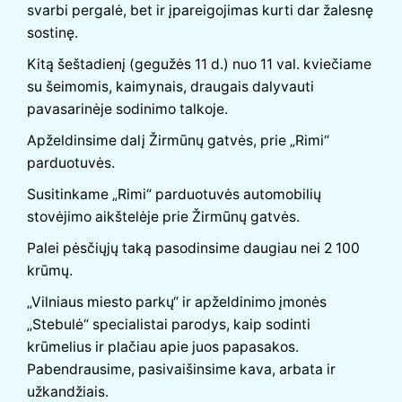
svarbi pergalė, bet ir įpareigojimas kurti dar žalesnę
sostinę.
Kitą šeštadienį (gegužės 11 d.) nuo 11 val. kviečiame
su šeimomis, kaimynais, draugais dalyvauti
pavasarinėje sodinimo talkoje.
Apželdinsime dalį Žirmūnų gatvės, prie „Rimi“
parduotuvės.
Susitinkame „Rimi“ parduotuvės automobilių
stovėjimo aikštelėje prie Žirmūnų gatvės.
Palei pėsčiųjų taką pasodinsime daugiau nei 2 100
krūmų.
„Vilniaus miesto parkų“ ir apželdinimo įmonės
„Stebulė“ specialistai parodys, kaip sodinti
krūmelius ir plačiau apie juos papasakos.
Pabendrausime, pasivaišinsime kava, arbata ir
užkandžiais.