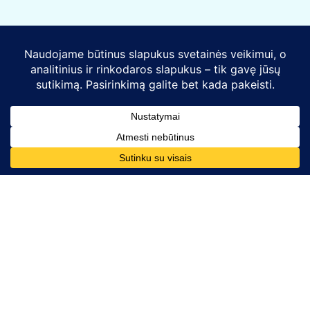
Kontaktai
Telefono numeris:
+370 628 86726
El. paštas:
komunikacija@mesdarom.lt