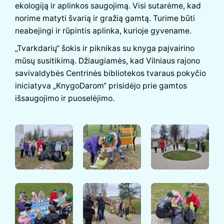
ekologiją ir aplinkos saugojimą. Visi sutarėme, kad
norime matyti švarią ir gražią gamtą. Turime būti
neabejingi ir rūpintis aplinka, kurioje gyvename.
„Tvarkdarių“ šokis ir piknikas su knyga paįvairino
mūsų susitikimą. Džiaugiamės, kad Vilniaus rajono
savivaldybės Centrinės bibliotekos tvaraus pokyčio
iniciatyva „KnygoDarom“ prisidėjo prie gamtos
išsaugojimo ir puoselėjimo.