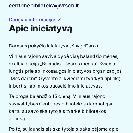
centrinebiblioteka@vrscb.lt
Daugiau informacijos ⭷
Apie iniciatyvą
Darnaus pokyčio iniciatyva „KnygoDarom“
Vilniaus rajono savivaldybė visą balandžio mėnesį
skelbia akciją „Balandis – švaros mėnuo“. Kviečia
jungtis prie aplinkosaugos iniciatyvos organizacijos
„Mes darom“. Gyventojai kviečiami tvarkyti aplinką
ir burtis į aplinkos puoselėjimo iniciatyvas.
Ta proga balandžio 15 dieną Vilniaus rajono
savivaldybės Centrinės bibliotekos darbuotojai
kartu su savo skaitytojais tvarkė bibliotekos
aplinką.
Po to, su jaunaisiais skaitytojais pakalbėjome apie