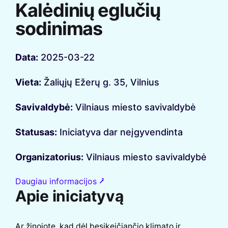
Kalėdinių eglučių
sodinimas
Data:
2025-03-22
Vieta:
Žaliųjų Ežerų g. 35, Vilnius
Savivaldybė:
Vilniaus miesto savivaldybė
Statusas:
Iniciatyva dar neįgyvendinta
Organizatorius:
Vilniaus miesto savivaldybė
Daugiau informacijos ⭷
Apie iniciatyvą
Ar žinojote, kad dėl besikeičiančio klimato ir