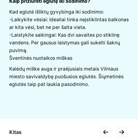
Kaip prižiūrėti eglutę iki sodinimo?
Kad eglutė išliktų gyvybinga iki sodinimo:
-Laikykite vėsiai: Idealiai tinka neįstiklintas balkonas
ar kita vėsi, bet ne per šalta vieta.
-Laistykite saikingai: Kas dvi savaites po stiklinę
vandens. Per gausus laistymas gali sukelti šaknų
puvimą.
Šventinės nuotaikos miškas
Kalėdų miške auga ir praėjusiais metais Vilniaus
miesto savivaldybę puošusios eglutės. Šiųmetinės
eglutės taip pat laukia pasodinimo.
Kitas