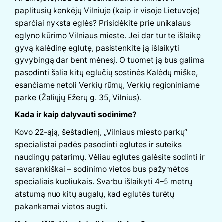
paplitusių kenkėjų Vilniuje (kaip ir visoje Lietuvoje)
sparčiai nyksta eglės? Prisidėkite prie unikalaus
eglyno kūrimo Vilniaus mieste. Jei dar turite išlaikę
gyvą kalėdinę eglutę, pasistenkite ją išlaikyti
gyvybingą dar bent mėnesį. O tuomet ją bus galima
pasodinti šalia kitų eglučių sostinės Kalėdų miške,
esančiame netoli Verkių rūmų, Verkių regioniniame
parke (Žaliųjų Ežerų g. 35, Vilnius).
Kada ir kaip dalyvauti sodinime?
Kovo 22-ąją, šeštadienį, „Vilniaus miesto parkų“
specialistai padės pasodinti eglutes ir suteiks
naudingų patarimų. Vėliau eglutes galėsite sodinti ir
savarankiškai – sodinimo vietos bus pažymėtos
specialiais kuoliukais. Svarbu išlaikyti 4–5 metrų
atstumą nuo kitų augalų, kad eglutės turėtų
pakankamai vietos augti.