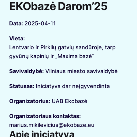
EKObazė Darom’25
Data:
2025-04-11
Vieta:
Lentvario ir Pirklių gatvių sandūroje, tarp
gyvūnų kapinių ir „Maxima bazė“
Savivaldybė:
Vilniaus miesto savivaldybė
Statusas:
Iniciatyva dar neįgyvendinta
Organizatorius:
UAB Ekobazė
Organizatoriaus kontaktas:
marius.mikilevicius@ekobaze.eu
Apie iniciatyvą