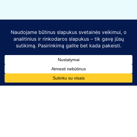
Kontaktai
Telefono numeris:
+370 628 86726
El. paštas: