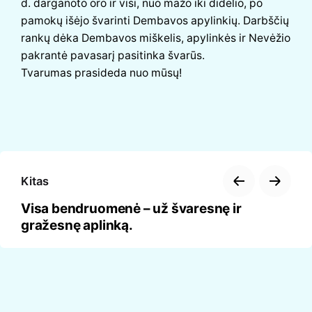
d. darganoto oro ir visi, nuo mažo iki didelio, po
pamokų išėjo švarinti Dembavos apylinkių. Darbščių
rankų dėka Dembavos miškelis, apylinkės ir Nevėžio
pakrantė pavasarį pasitinka švarūs.
Tvarumas prasideda nuo mūsų!
Kitas
Visa bendruomenė – už švaresnę ir
gražesnę aplinką.