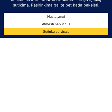
Kontaktai
Telefono numeris:
+370 628 86726
El. paštas:
komunikacija@mesdarom.lt
Rekvizitai