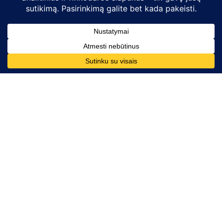
Kontaktai
Telefono numeris:
+370 628 86726
El. paštas:
komunikacija@mesdarom.lt
Rekvizitai