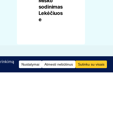
Miško
sodinimas
Lekėčiuos
e