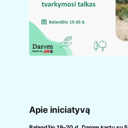
Apie iniciatyvą
Balandžio 19–20 d „Darom kartu su S