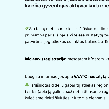
kviečia gyventojus aktyviai kurti ir r
Šių talkų metu surinktos ir išrūšiuotos dide
priimamos pagal šioje aikštelėse nustatytą tv
patvirtins, jog atliekos surinktos balandžio 
Iniciatyvų registracija:
mesdarom.lt/darom-ka
Daugiau informacijos apie
VAATC
nustatytą 
Išrūšiuotas didelių gabaritų atliekas region
tvarką (apie ją galima sužinoti atitinkamo re
kviečiame rinkti šiukšles ir kitomis dienomis.