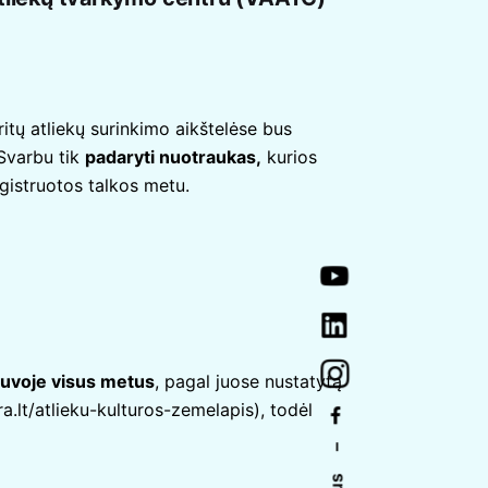
ritų atliekų surinkimo aikštelėse bus
varbu tik
padaryti nuotraukas,
kurios
gistruotos talkos metu.
tuvoje visus metus
, pagal juose nustatytą
ra.lt/atlieku-kulturos-zemelapis
), todėl
–