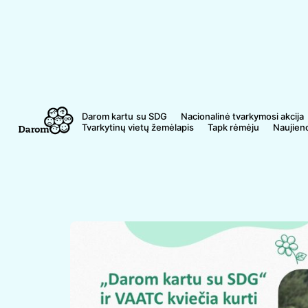
Skip
to
content
Darom kartu
Nacionalinė tvarkymosi akcija
Tvarkytinų vietų žemėlapis
Tapk rėmėju
Naujien