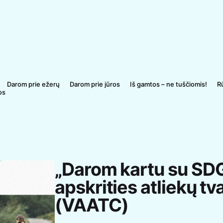
Darom prie ežerų
Darom prie jūros
Iš gamtos – ne tuščiomis!
R
os
„Darom kartu su SDG“
apskrities atliekų t
(VAATC)