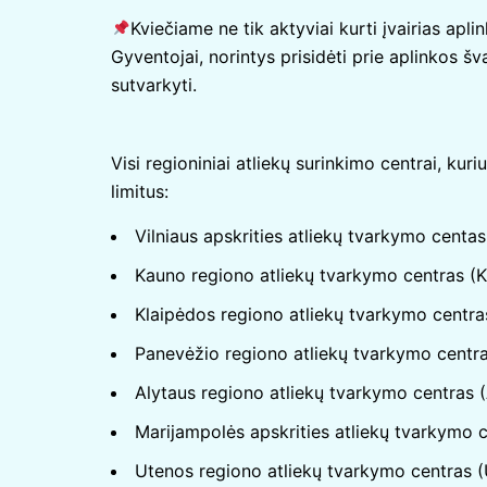
Kviečiame ne tik aktyviai kurti įvairias apli
Gyventojai, norintys prisidėti prie aplinkos šv
sutvarkyti.
Visi regioniniai atliekų surinkimo centrai, kur
limitus:
Vilniaus apskrities atliekų tvarkymo centa
Kauno regiono atliekų tvarkymo centras 
Klaipėdos regiono atliekų tvarkymo centr
Panevėžio regiono atliekų tvarkymo centr
Alytaus regiono atliekų tvarkymo centras
Marijampolės apskrities atliekų tvarkymo
Utenos regiono atliekų tvarkymo centras