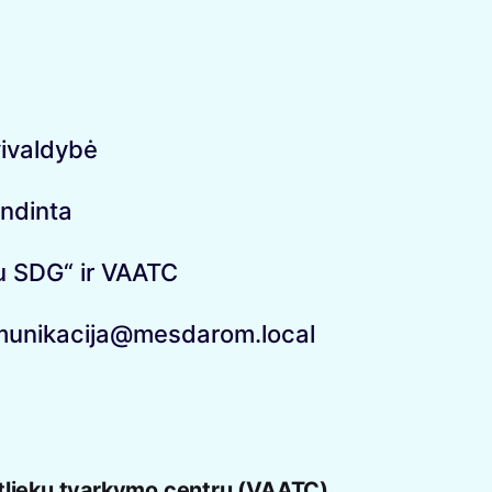
vivaldybė
endinta
u SDG“ ir VAATC
unikacija@mesdarom.local
atliekų tvarkymo centru (VAATC)