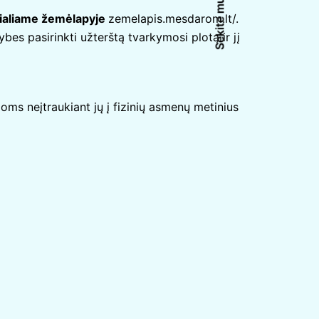
Sekite mus
cialiame žemėlapyje
zemelapis.mesdarom.lt/
.
ybes pasirinkti užterštą tvarkymosi plotą ir jį
ms neįtraukiant jų į fizinių asmenų metinius