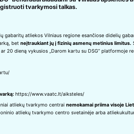
egistruoti tvarkymosi talkas.
lių gabaritų atliekos Vilniaus regione esančiose didelių gaba
arką, bet
neįtraukiant jų į fizinių asmenų metinius limitus.
S
19 ar 20 dieną vykusios „Darom kartu su DSG“ platformoje re
rtu/
tvarką:
https://www.vaatc.lt/aiksteles/
iniai atliekų tvarkymo centrai
nemokamai priima visoje Lie
gioninio atliekų tvarkymo centro svetainėje arba
atliekukultu