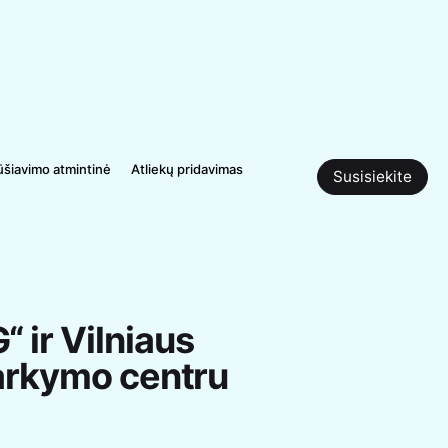
ūšiavimo atmintinė
Atliekų pridavimas
Susisiekite
 ir Vilniaus
varkymo centru