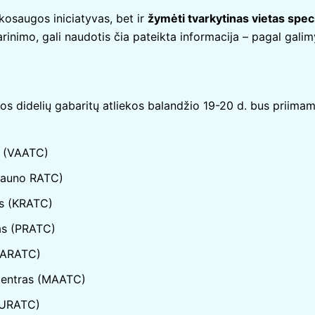
nkosaugos iniciatyvas, bet ir
žymėti tvarkytinas vietas spe
arinimo, gali naudotis čia pateikta informacija – pagal galim
iuos didelių gabaritų atliekos
balandžio 19-20 d. bus priimamo
s (VAATC)
(Kauno RATC)
as (KRATC)
as (PRATC)
 (ARATC)
 centras (MAATC)
 (URATC)