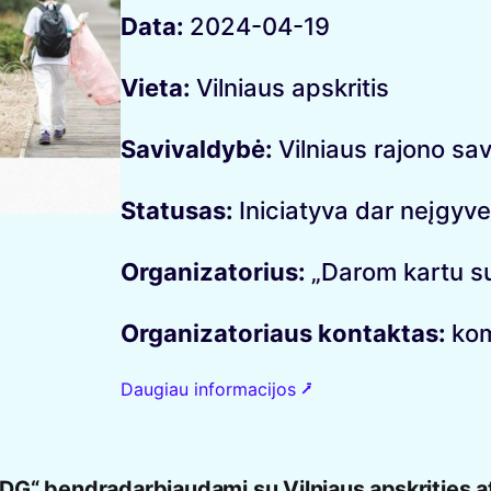
Data:
2024-04-19
Vieta:
Vilniaus apskritis
Savivaldybė:
Vilniaus rajono sa
Statusas:
Iniciatyva dar neįgyv
Organizatorius:
„Darom kartu s
Organizatoriaus kontaktas:
kom
Daugiau informacijos ⭷
DG“ bendradarbiaudami su Vilniaus apskrities 