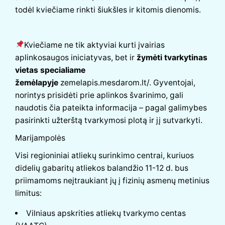
todėl kviečiame rinkti šiukšles ir kitomis dienomis.
Kviečiame ne tik aktyviai kurti įvairias
aplinkosaugos iniciatyvas, bet ir
žymėti tvarkytinas
vietas specialiame
žemėlapyje
zemelapis.mesdarom.lt/
. Gyventojai,
norintys prisidėti prie aplinkos švarinimo, gali
naudotis čia pateikta informacija – pagal galimybes
pasirinkti užterštą tvarkymosi plotą ir jį sutvarkyti.
Marijampolės
Visi regioniniai atliekų surinkimo centrai, kuriuos
didelių gabaritų atliekos balandžio 11-12 d. bus
priimamoms neįtraukiant jų į fizinių asmenų metinius
limitus:
Vilniaus apskrities atliekų tvarkymo centas