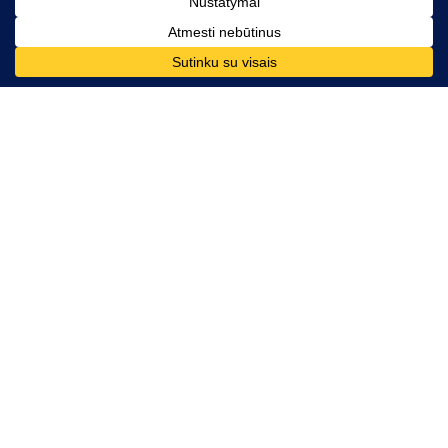
Kontaktai
Telefono numeris:
+370 628 86726
El. paštas:
komunikacija@mesdarom.lt
Rekvizitai
VšĮ „Mes Darom“
J. Basanavičiaus g. 24, LT-03224 Vilnius