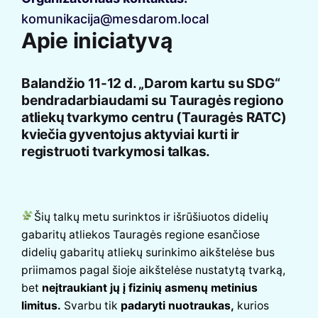
komunikacija@mesdarom.local
Apie iniciatyvą
Balandžio 11-12 d. „Darom kartu su SDG“
bendradarbiaudami su
Tauragės regiono
atliekų tvarkymo centru (Tauragės RATC)
kviečia gyventojus aktyviai kurti ir
registruoti tvarkymosi talkas.
Šių talkų metu surinktos ir išrūšiuotos didelių
gabaritų atliekos Tauragės regione esančiose
didelių gabaritų atliekų surinkimo aikštelėse bus
priimamos pagal šioje aikštelėse nustatytą tvarką,
bet
neįtraukiant jų į fizinių asmenų metinius
limitus.
Svarbu tik
padaryti nuotraukas,
kurios