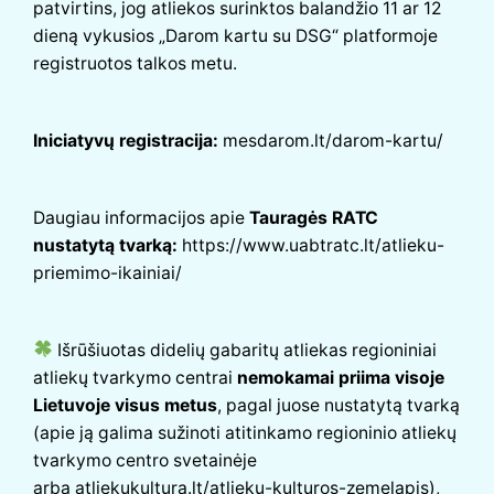
patvirtins, jog atliekos surinktos balandžio 11 ar 12
dieną vykusios „Darom kartu su DSG“ platformoje
registruotos talkos metu.
Iniciatyvų registracija:
mesdarom.lt/darom-kartu/
Daugiau informacijos apie
Tauragės RATC
nustatytą tvarką:
https://www.uabtratc.lt/atlieku-
priemimo-ikainiai/
Išrūšiuotas didelių gabaritų atliekas regioniniai
atliekų tvarkymo centrai
nemokamai priima visoje
Lietuvoje visus metus
, pagal juose nustatytą tvarką
(apie ją galima sužinoti atitinkamo regioninio atliekų
tvarkymo centro svetainėje
arba
atliekukultura.lt/atlieku-kulturos-zemelapis
),