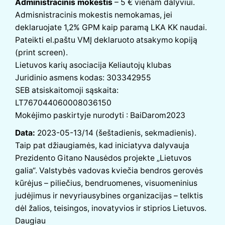
Administracinis mokestis
– 5 € vienam dalyviui.
Admisnistracinis mokestis nemokamas, jei
deklaruojate
1,2% GPM kaip paramą LKA KK naudai
.
Pateikti el.paštu VMĮ deklaruoto atsakymo kopiją
(print screen).
Lietuvos karių asociacija Keliautojų klubas
Juridinio asmens kodas: 303342955
SEB atsiskaitomoji sąskaita:
LT767044060008036150
Mokėjimo paskirtyje nurodyti : BaiDarom2023
Data:
2023-05-13/14 (šeštadienis, sekmadienis).
Taip pat džiaugiamės, kad iniciatyva dalyvauja
Prezidento Gitano Nausėdos projekte „Lietuvos
galia“. Valstybės vadovas kviečia bendros gerovės
kūrėjus – piliečius, bendruomenes, visuomeninius
judėjimus ir nevyriausybines organizacijas – telktis
dėl žalios, teisingos, inovatyvios ir stiprios Lietuvos.
Daugiau