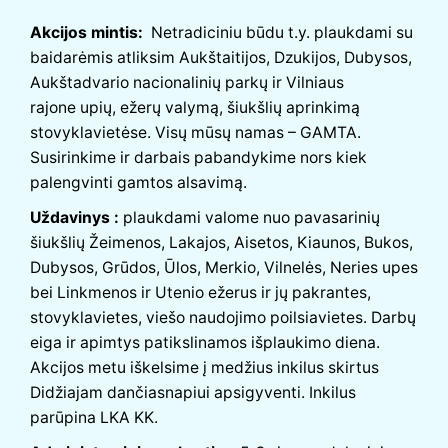
Akcijos mintis:
Netradiciniu būdu t.y. plaukdami su
baidarėmis atliksim Aukštaitijos, Dzukijos, Dubysos,
Aukštadvario nacionalinių parkų ir Vilniaus
rajone upių, ežerų valymą, šiukšlių aprinkimą
stovyklavietėse. Visų mūsų namas – GAMTA.
Susirinkime ir darbais pabandykime nors kiek
palengvinti gamtos alsavimą.
Uždavinys :
plaukdami valome nuo pavasarinių
šiukšlių Žeimenos, Lakajos, Aisetos, Kiaunos, Bukos,
Dubysos, Grūdos, Ūlos, Merkio, Vilnelės, Neries upes
bei Linkmenos ir Utenio ežerus ir jų pakrantes,
stovyklavietes, viešo naudojimo poilsiavietes. Darbų
eiga ir apimtys patikslinamos išplaukimo diena.
Akcijos metu iškelsime į medžius inkilus skirtus
Didžiajam dančiasnapiui apsigyventi. Inkilus
parūpina LKA KK.