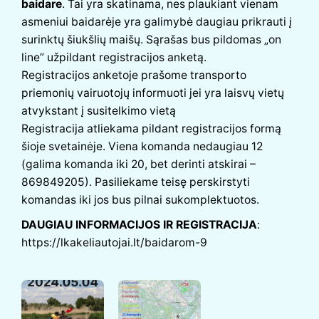
baidare
. Tai yra skatinama, nes plaukiant vienam
asmeniui baidarėje yra galimybė daugiau prikrauti į
surinktų šiukšlių maišų. Sąrašas bus pildomas „on
line” užpildant registracijos anketą.
Registracijos anketoje prašome transporto
priemonių vairuotojų informuoti jei yra laisvų vietų
atvykstant į susitelkimo vietą
Registracija atliekama pildant registracijos formą
šioje svetainėje. Viena komanda nedaugiau 12
(galima komanda iki 20, bet derinti atskirai –
869849205). Pasiliekame teisę perskirstyti
komandas iki jos bus pilnai sukomplektuotos.
DAUGIAU INFORMACIJOS IR REGISTRACIJA
:
https://lkakeliautojai.lt/baidarom-9