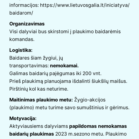
informacijos:
https://www.lietuvosgalia.lt/iniciatyva/
baidarom/
Organizavimas
Visi dalyviai bus skirstomi į plaukimo baidarėmis
komandas.
Logistika:
Baidares šiam žygiui, jų
transportavimas:
nemokamai.
Galimas baidarių pajėgumas iki 200 vnt.
Prieš plaukimą planuojama išdalinti šiukšlių maišus.
Pirštinių kol kas neturime.
Maitinimas plaukimo metu:
Žygio-akcijos
(plaukimo) metu turime savo sumuštinius ir gėrimus.
Motyvacija:
Aktyviausiems dalyviams
papildomas nemokamas
baidarių plaukimas
2023 m.sezono metu. Plaukimo