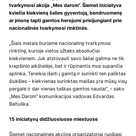
tvarkymosi akcija „Mes darom“. Šiemet iniciatyva
kviečia kiekvieną šalies gyventoją, bendruomenę
ar įmonę tapti gamtos herojumi prisijungiant prie
nacionalinės tvarkymosi rinktinės.
„Šiais metais buriame nacionalinę tvarkymosi
rinktinę, kurioje vietos užteks absoliučiai
kiekvienam. Juk atstovauti savo šaliai galima ne tik
krepšinio aikštelėje, bet ir rūpinantis mus supančia
aplinka. Tereikia išeiti į gamtą ir surinkti ten paliktas
šiukšles – kiekvienas surinktas maišas yra mūsų visų
pergalė ir dar vienas taškas gamtos naudai“, – sako
„Mes Darom“ komunikacijos vadovas Edvardas
Baltuška.
15 iniciatyvų didžiuosiuose miestuose
Šiemet nacionalinės akcijos organizatoriai ruošiasi