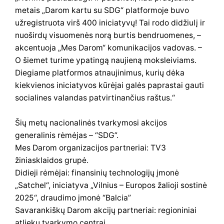
metais „Darom kartu su SDG“ platformoje buvo
užregistruota virš 400 iniciatyvų! Tai rodo didžiulį ir
nuoširdų visuomenės norą burtis bendruomenes, –
akcentuoja „Mes Darom“ komunikacijos vadovas. –
O šiemet turime ypatingą naujieną moksleiviams.
Diegiame platformos atnaujinimus, kurių dėka
kiekvienos iniciatyvos kūrėjai galės paprastai gauti
socialines valandas patvirtinančius raštus.“
Šių metų nacionalinės tvarkymosi akcijos
generalinis rėmėjas – “SDG”.
Mes Darom organizacijos partneriai: TV3
žiniasklaidos grupė.
Didieji rėmėjai: finansinių technologijų įmonė
„Satchel“, iniciatyva „Vilnius – Europos žalioji sostinė
2025“, draudimo įmonė “Balcia”
Savarankiškų Darom akcijų partneriai: regioniniai
atliekų tvarkymo centrai.