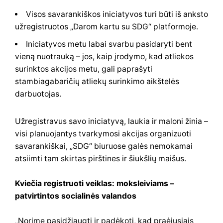
Visos savarankiškos iniciatyvos turi būti iš anksto
užregistruotos „Darom kartu su SDG“ platformoje.
Iniciatyvos metu labai svarbu pasidaryti bent
vieną nuotrauką – jos, kaip įrodymo, kad atliekos
surinktos akcijos metu, gali paprašyti
stambiagabaričių atliekų surinkimo aikštelės
darbuotojas.
Užregistravus savo iniciatyvą, laukia ir maloni žinia –
visi planuojantys tvarkymosi akcijas organizuoti
savarankiškai, „SDG“ biuruose galės nemokamai
atsiimti tam skirtas pirštines ir šiukšlių maišus.
Kviečia registruoti veiklas: moksleiviams –
patvirtintos socialinės valandos
„Norime pasidžiaugti ir padėkoti, kad praėjusiais