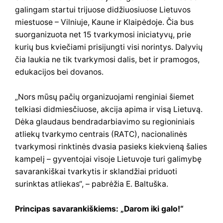
galingam startui trijuose didžiuosiuose Lietuvos
miestuose – Vilniuje, Kaune ir Klaipėdoje. Čia bus
suorganizuota net 15 tvarkymosi iniciatyvų, prie
kurių bus kviečiami prisijungti visi norintys. Dalyvių
čia laukia ne tik tvarkymosi dalis, bet ir pramogos,
edukacijos bei dovanos.
„Nors mūsų pačių organizuojami renginiai šiemet
telkiasi didmiesčiuose, akcija apima ir visą Lietuvą.
Dėka glaudaus bendradarbiavimo su regioniniais
atliekų tvarkymo centrais (RATC), nacionalinės
tvarkymosi rinktinės dvasia pasieks kiekvieną šalies
kampelį – gyventojai visoje Lietuvoje turi galimybę
savarankiškai tvarkytis ir sklandžiai priduoti
surinktas atliekas“, – pabrėžia E. Baltuška.
Principas savarankiškiems: „Darom iki galo!“