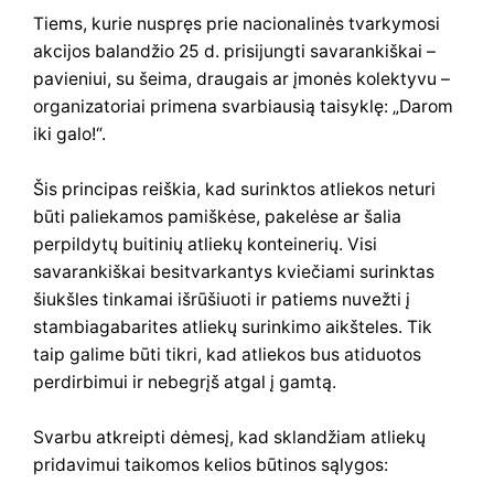
Tiems, kurie nuspręs prie nacionalinės tvarkymosi
akcijos balandžio 25 d. prisijungti savarankiškai –
pavieniui, su šeima, draugais ar įmonės kolektyvu –
organizatoriai primena svarbiausią taisyklę: „Darom
iki galo!“.
Šis principas reiškia, kad surinktos atliekos neturi
būti paliekamos pamiškėse, pakelėse ar šalia
perpildytų buitinių atliekų konteinerių. Visi
savarankiškai besitvarkantys kviečiami surinktas
šiukšles tinkamai išrūšiuoti ir patiems nuvežti į
stambiagabarites atliekų surinkimo aikšteles. Tik
taip galime būti tikri, kad atliekos bus atiduotos
perdirbimui ir nebegrįš atgal į gamtą.
Svarbu atkreipti dėmesį, kad sklandžiam atliekų
pridavimui taikomos kelios būtinos sąlygos: